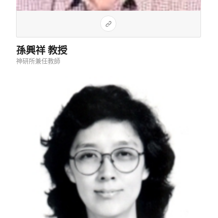
孫興祥 教授
神研所兼任教師