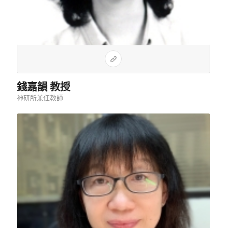
錢嘉韻 教授
神研所兼任教師