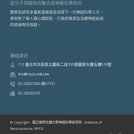
從分子到認知的整合型神經科學研究
教學及研究本著希望啟發及培育下一代神經科學人才，
將來對了解人類心理狀態、行為的根源及治療神經系統
的疾病有所貢獻。
聯絡資訊
112
臺北市北投區立農街二段155號圖資大樓五樓519室
ins@nycu.edu.tw
02-28267000 轉67101
02-28202593
© Copyright -
國立陽明交通大學神經科學研究所 - Institute of
Neuroscience, NYCU