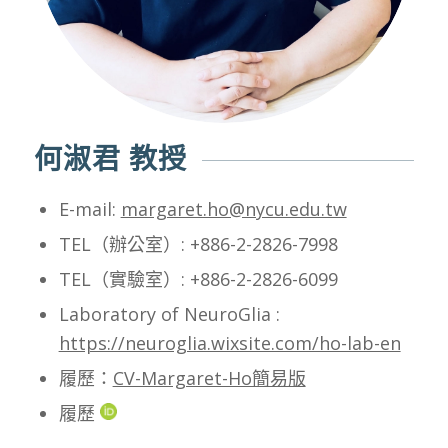
何淑君 教授
E-mail:
margaret.ho@nycu.edu.tw
TEL（
辦公室）: +886-2-2826-7998
TEL（實驗室）: +886-2-2826-6099
Laboratory of NeuroGlia :
https://neuroglia.wixsite.com/ho-lab-en
履歷：
CV-Margaret-Ho簡易版
履歷