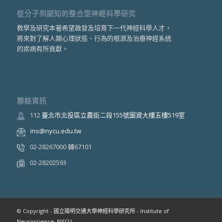
從分子到認知的整合型神經科學研究
教學及研究本著希望啟發及培育下一代神經科學人才，
將來對了解人類心理狀態、行為的根源及治療神經系統
的疾病有所貢獻。
聯絡資訊
112
臺北市北投區立農街二段155號圖資大樓五樓519室
ins@nycu.edu.tw
02-28267000 轉67101
02-28202593
© Copyright -
國立陽明交通大學神經科學研究所 - Institute of
Neuroscience, NYCU