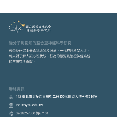
從分子到認知的整合型神經科學研究
教學及研究本著希望啟發及培育下一代神經科學人才，
將來對了解人類心理狀態、行為的根源及治療神經系統
的疾病有所貢獻。
聯絡資訊
112
臺北市北投區立農街二段155號圖資大樓五樓519室
ins@nycu.edu.tw
02-28267000 轉67101