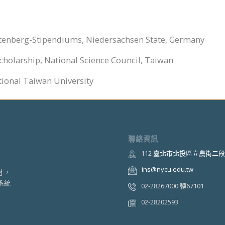
tenberg-Stipendiums, Niedersachsen State, Germany
cholarship, National Science Council, Taiwan
tional Taiwan University
聯絡資訊
112
臺北市北投區立農街二段1
ins@nycu.edu.tw
才，
系統
02-28267000 轉67101
02-28202593