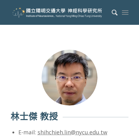
林士傑 教授
E-mail:
shihchieh.lin@nycu.edu.tw