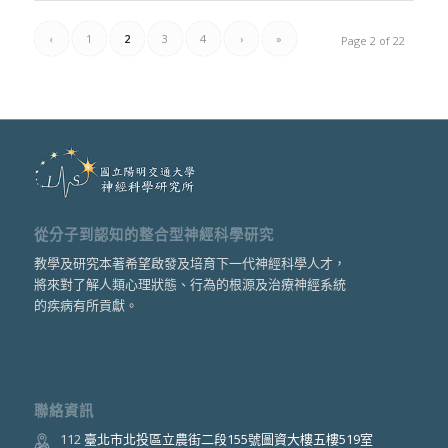
‹
1
2
3
4
›
»
Page 2 of 22
從分子到認知的整合型神經科學研究
教學及研究本著希望啟發及培育下一代神經科學人才，
將來對了解人類心理狀態、行為的根源及治療神經系統
的疾病有所貢獻。
聯絡資訊
112
臺北市北投區立農街二段155號圖資大樓五樓519室