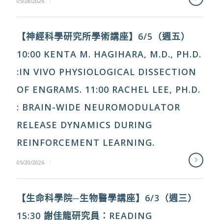
/
05/28/2026
【神經科學研究所學術講座】6/5（週五）
10:00 KENTA M. HAGIHARA, M.D., PH.D.
:IN VIVO PHYSIOLOGICAL DISSECTION
OF ENGRAMS. 11:00 RACHEL LEE, PH.D.
: BRAIN-WIDE NEUROMODULATOR
RELEASE DYNAMICS DURING
REINFORCEMENT LEARNING.
/
05/20/2026
【生命科學院─生物醫學講座】6/3（週三）
15:30 謝佳龍研究員：READING