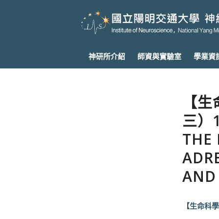
神研所介紹
師資與實驗室
學業資
【生
三）1
THE 
ADR
AND
【生命科學