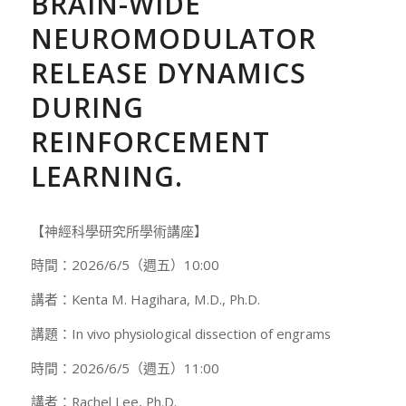
BRAIN-WIDE
NEUROMODULATOR
RELEASE DYNAMICS
DURING
REINFORCEMENT
LEARNING.
【神經科學研究所學術講座】
時間：2026/6/5（週五）10:00
講者：Kenta M. Hagihara, M.D., Ph.D.
講題：In vivo physiological dissection of engrams
時間：2026/6/5（週五）11:00
講者：Rachel Lee, Ph.D.