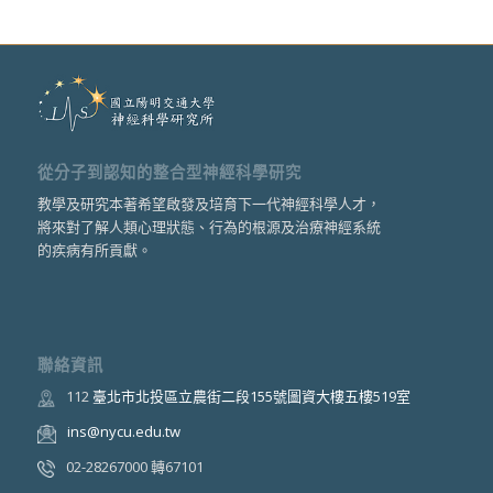
從分子到認知的整合型神經科學研究
教學及研究本著希望啟發及培育下一代神經科學人才，
將來對了解人類心理狀態、行為的根源及治療神經系統
的疾病有所貢獻。
聯絡資訊
112
臺北市北投區立農街二段155號圖資大樓五樓519室
ins@nycu.edu.tw
02-28267000 轉67101