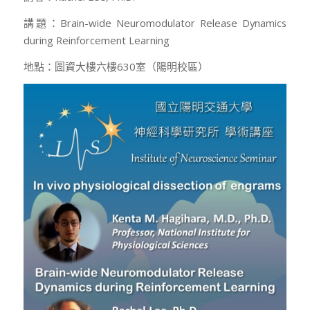
講題：Brain-wide Neuromodulator Release Dynamics
during Reinforcement Learning
地點：圖資大樓六樓630室（陽明校區）