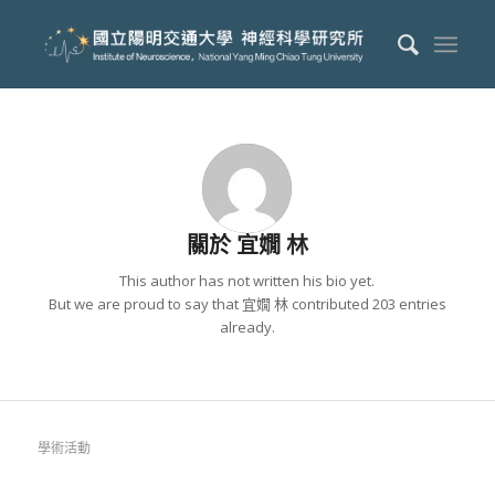
關於
宜嫺 林
This author has not written his bio yet.
But we are proud to say that
宜嫺 林
contributed 203 entries
already.
學術活動