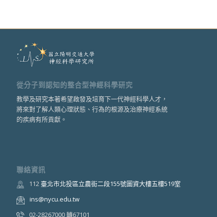
從分子到認知的整合型神經科學研究
教學及研究本著希望啟發及培育下一代神經科學人才，
將來對了解人類心理狀態、行為的根源及治療神經系統
的疾病有所貢獻。
聯絡資訊
112
臺北市北投區立農街二段155號圖資大樓五樓519室
ins@nycu.edu.tw
02-28267000 轉67101