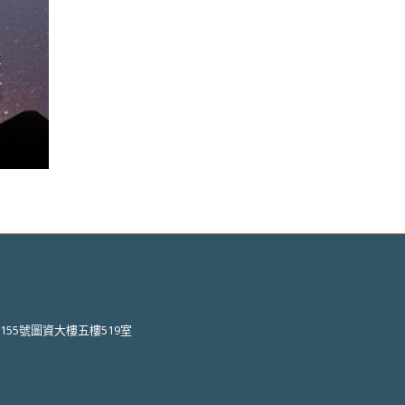
55號圖資大樓五樓519室