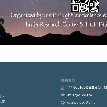
聯絡資訊
112
臺北市北投區立農街二段1
ins@nycu.edu.tw
才，
系統
02-28267000 轉67101