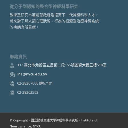
從分子到認知的整合型神經科學研究
教學及研究本著希望啟發及培育下一代神經科學人才，
將來對了解人類心理狀態、行為的根源及治療神經系統
的疾病有所貢獻。
聯絡資訊
112
臺北市北投區立農街二段155號圖資大樓五樓519室
ins@nycu.edu.tw
02-28267000 轉67101
02-28202593
© Copyright -
國立陽明交通大學神經科學研究所 - Institute of
Neuroscience, NYCU