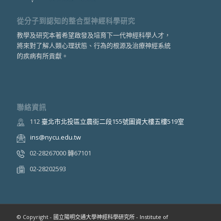
從分子到認知的整合型神經科學研究
教學及研究本著希望啟發及培育下一代神經科學人才，
將來對了解人類心理狀態、行為的根源及治療神經系統
的疾病有所貢獻。
聯絡資訊
112
臺北市北投區立農街二段155號圖資大樓五樓519室
ins@nycu.edu.tw
02-28267000 轉67101
02-28202593
© Copyright -
國立陽明交通大學神經科學研究所 - Institute of