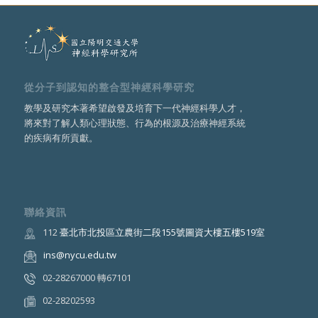
從分子到認知的整合型神經科學研究
教學及研究本著希望啟發及培育下一代神經科學人才，
將來對了解人類心理狀態、行為的根源及治療神經系統
的疾病有所貢獻。
聯絡資訊
112
臺北市北投區立農街二段155號圖資大樓五樓519室
ins@nycu.edu.tw
02-28267000 轉67101
02-28202593