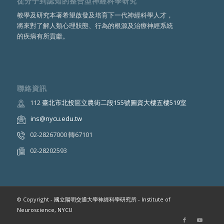
從分子到認知的整合型神經科學研究
教學及研究本著希望啟發及培育下一代神經科學人才，
將來對了解人類心理狀態、行為的根源及治療神經系統
的疾病有所貢獻。
聯絡資訊
112
臺北市北投區立農街二段155號圖資大樓五樓519室
ins@nycu.edu.tw
02-28267000 轉67101
02-28202593
© Copyright -
國立陽明交通大學神經科學研究所 - Institute of
Neuroscience, NYCU